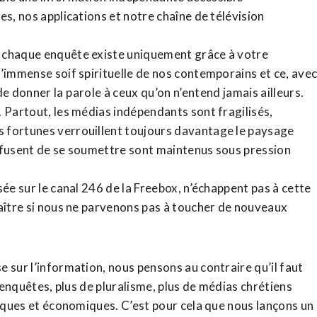
tes,
nos applications
et notre
chaîne de télévision
, chaque enquête existe uniquement grâce à votre
l’immense soif spirituelle de nos contemporains et ce, ave
de donner la parole à ceux qu’on n’entend jamais ailleurs.
. Partout, les médias indépendants sont fragilisés,
 fortunes verrouillent toujours davantage le paysage
refusent de se soumettre sont maintenus sous pression
sée sur le canal 246 de la Freebox, n’échappent pas à cette
raître si nous ne parvenons pas à toucher de nouveaux
 sur l’information, nous pensons au contraire qu’il faut
d’enquêtes, plus de pluralisme, plus de médias chrétiens
tiques et économiques. C’est pour cela que nous lançons un