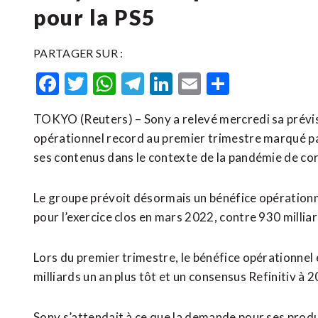
pour la PS5
PARTAGER SUR :
Facebook
Twitter
WhatsApp
Telegram
LinkedIn
Email
Partager
TOKYO (Reuters) – Sony a relevé mercredi sa prévis
opérationnel record au premier trimestre marqué pa
ses contenus dans le contexte de la pandémie de co
Le groupe prévoit désormais un bénéfice opérationne
pour l’exercice clos en mars 2022, contre 930 milli
Lors du premier trimestre, le bénéfice opérationnel 
milliards un an plus tôt et un consensus Refinitiv à 2
Sony s’attendait à ce que la demande pour ses prod