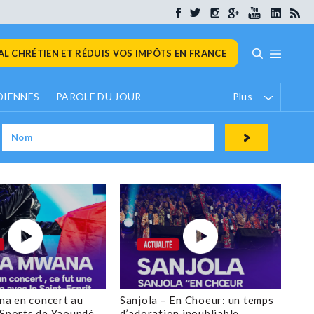
L CHRÉTIEN ET RÉDUIS VOS IMPÔTS EN FRANCE
DIENNES
PAROLE DU JOUR
Plus
a en concert au
Sanjola – En Choeur: un temps
 Sports de Yaoundé
d’adoration inoubliable