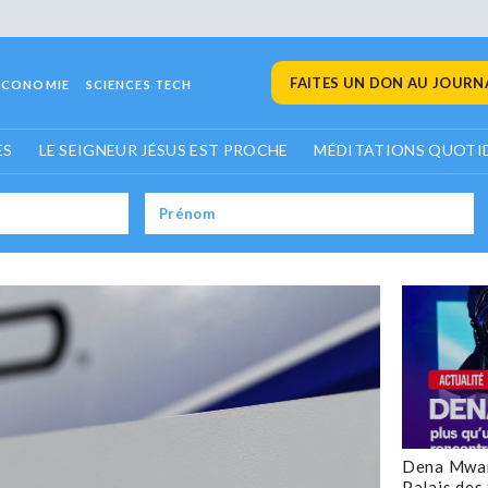
FAITES UN DON AU JOURNA
ECONOMIE
SCIENCES TECH
ES
LE SEIGNEUR JÉSUS EST PROCHE
MÉDITATIONS QUOTI
Dena Mwan
Palais des