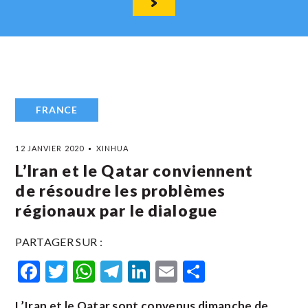
FRANCE
12 JANVIER 2020
XINHUA
L’Iran et le Qatar conviennent
de résoudre les problèmes
régionaux par le dialogue
PARTAGER SUR :
Facebook
Twitter
WhatsApp
Telegram
LinkedIn
Email
Partager
L’Iran et le Qatar sont convenus dimanche de