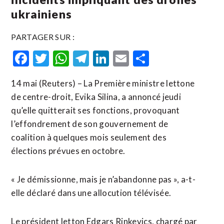
ukrainiens
PARTAGER SUR :
Facebook
Twitter
WhatsApp
Telegram
LinkedIn
Email
Partager
14 mai (Reuters) – La Première ministre lettone
de centre-droit, Evika Silina, a annoncé jeudi
qu’elle quitterait ses ​fonctions, ‌provoquant
l’effondrement de son ​gouvernement ⁠de
coalition à quelques mois ‌seulement ‌des
élections prévues en octobre.
« Je démissionne, mais je n’abandonne pas », a-t-
elle ​déclaré dans une allocution télévisée.
Le président letton Edgars Rinkevics, chargé par