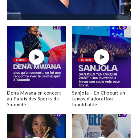
Dena Mwana en concert
Sanjola – En Choeur: un
au Palais des Sports de
temps d’adoration
Yaoundé
inoubliable