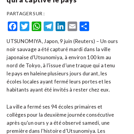
PARTAGER SUR :
Facebook
Twitter
WhatsApp
Telegram
LinkedIn
Email
Partager
UTSUNOMIYA, Japon, 9 juin (Reuters) – Un ours
noir sauvage a été capturé mardi dans la ville
japonaise d’Utsunomiya, à environ 100 km au
nord de Tokyo, à l’issue d’une traque qui a tenu
le pays en haleine plusieurs jours durant, les
écoles locales ayant fermé leurs portes et les ​
habitants ayant ‌été invités à rester chez eux.
La ville a fermé ​ses 94 écoles ⁠primaires et
collèges pour la deuxième journée consécutive
après qu’un ours y ‌a été observé ‌samedi, une
première dans l’histoire d’Utsunomiya. Les