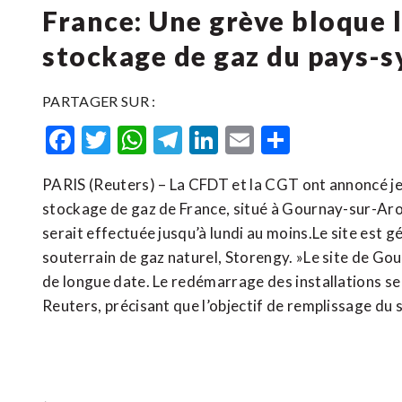
France: Une grève bloque 
stockage de gaz du pays-s
PARTAGER SUR :
Facebook
Twitter
WhatsApp
Telegram
LinkedIn
Email
Partager
PARIS (Reuters) – La CFDT et la CGT ont annoncé je
stockage de gaz de France, situé à Gournay-sur-Aron
serait effectuée jusqu’à lundi au moins.Le site est gé
souterrain de gaz naturel, Storengy. »Le site de Go
de longue date. Le redémarrage des installations se f
Reuters, précisant que l’objectif de remplissage du 