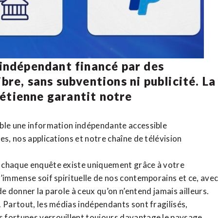
 indépendant financé par des
bre, sans subventions ni publicité. La
rétienne
garantit notre
ible une information indépendante accessible
tes,
nos applications
et notre
chaîne de télévision
, chaque enquête existe uniquement grâce à votre
l’immense soif spirituelle de nos contemporains et ce, ave
de donner la parole à ceux qu’on n’entend jamais ailleurs.
. Partout, les médias indépendants sont fragilisés,
 fortunes verrouillent toujours davantage le paysage