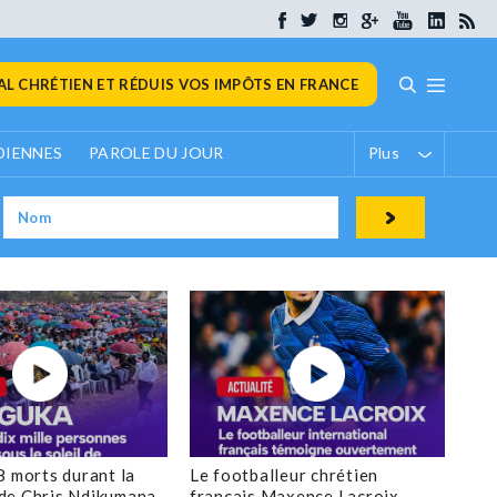
L CHRÉTIEN ET RÉDUIS VOS IMPÔTS EN FRANCE
DIENNES
PAROLE DU JOUR
Plus
8 morts durant la
Le footballeur chrétien
de Chris Ndikumana
français Maxence Lacroix