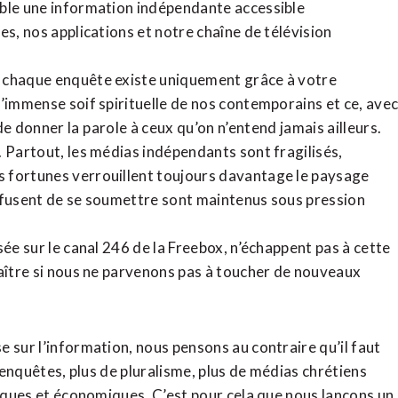
ible une information indépendante accessible
tes,
nos applications
et notre
chaîne de télévision
, chaque enquête existe uniquement grâce à votre
l’immense soif spirituelle de nos contemporains et ce, ave
de donner la parole à ceux qu’on n’entend jamais ailleurs.
. Partout, les médias indépendants sont fragilisés,
 fortunes verrouillent toujours davantage le paysage
refusent de se soumettre sont maintenus sous pression
sée sur le canal 246 de la Freebox, n’échappent pas à cette
raître si nous ne parvenons pas à toucher de nouveaux
 sur l’information, nous pensons au contraire qu’il faut
d’enquêtes, plus de pluralisme, plus de médias chrétiens
tiques et économiques. C’est pour cela que nous lançons un