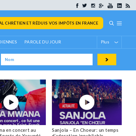
L CHRÉTIEN ET RÉDUIS VOS IMPÔTS EN FRANCE
DIENNES
PAROLE DU JOUR
Plus
a en concert au
Sanjola – En Choeur: un temps
 Sports de Yaoundé
d’adoration inoubliable