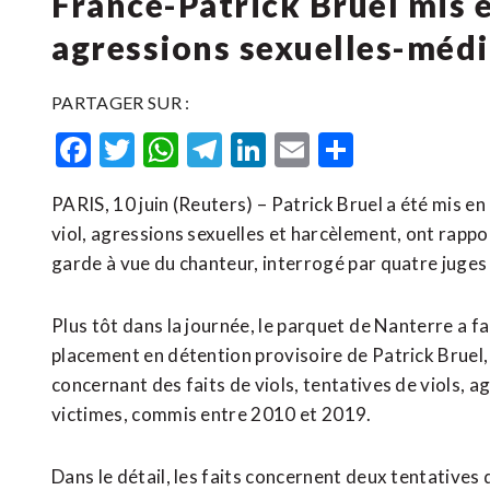
France-Patrick Bruel mis 
agressions sexuelles-médi
PARTAGER SUR :
Facebook
Twitter
WhatsApp
Telegram
LinkedIn
Email
Partager
PARIS, 10 juin (Reuters) – Patrick Bruel a été mis e
viol, agressions sexuelles et harcèlement, ont rappo
garde à vue du ​chanteur, interrogé ‌par quatre juges
Plus tôt dans la ​journée, le parquet ⁠de Nanterre a f
‌placement en détention provisoire de Patrick Bruel,
concernant des faits de viols, tentatives de viols, 
victimes, commis entre 2010 et 2019.
Dans le détail, les faits concernent deux tentatives d