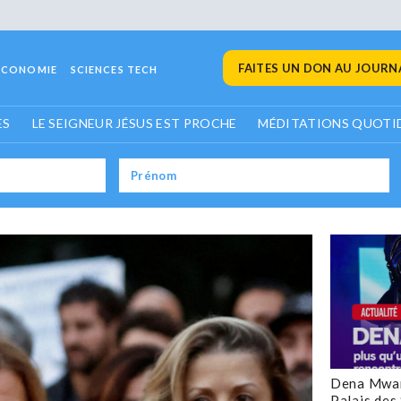
FAITES UN DON AU JOURNA
ECONOMIE
SCIENCES TECH
ES
LE SEIGNEUR JÉSUS EST PROCHE
MÉDITATIONS QUOTI
Dena Mwan
Palais des