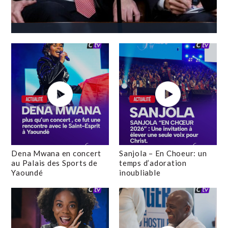
Dena Mwana en concert
Sanjola – En Choeur: un
au Palais des Sports de
temps d’adoration
Yaoundé
inoubliable