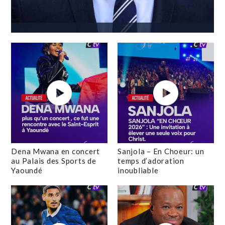
Dena Mwana en concert
Sanjola – En Choeur: un
au Palais des Sports de
temps d’adoration
Yaoundé
inoubliable