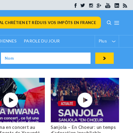
L CHRÉTIEN ET RÉDUIS VOS IMPÔTS EN FRANCE
DIENNES
PAROLE DU JOUR
Plus
a en concert au
Sanjola – En Choeur: un temps
 Sports de Yaoundé
d’adoration inoubliable