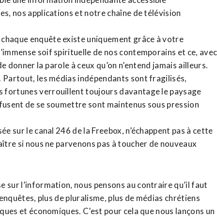
tes,
nos applications
et notre
chaîne de télévision
, chaque enquête existe uniquement grâce à votre
l’immense soif spirituelle de nos contemporains et ce, ave
de donner la parole à ceux qu’on n’entend jamais ailleurs.
. Partout, les médias indépendants sont fragilisés,
 fortunes verrouillent toujours davantage le paysage
refusent de se soumettre sont maintenus sous pression
sée sur le canal 246 de la Freebox, n’échappent pas à cette
raître si nous ne parvenons pas à toucher de nouveaux
 sur l’information, nous pensons au contraire qu’il faut
d’enquêtes, plus de pluralisme, plus de médias chrétiens
tiques et économiques. C’est pour cela que nous lançons un