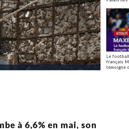
Le footbal
français M
témoigne d
be à 6,6% en mai, son