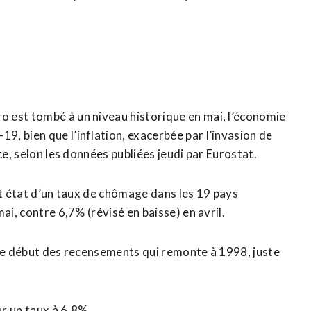
 est tombé à un niveau historique en mai, l’économie
, bien que l’inflation, exacerbée par l’invasion de
ce, selon les données publiées jeudi par Eurostat.
it état d’un taux de chômage dans les 19 pays
ai, contre 6,7% (révisé en baisse) en avril.
is le début des recensements qui remonte à 1998, juste
.
r un taux à 6,8%.