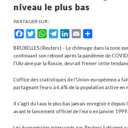
niveau le plus bas
PARTAGER SUR :
Facebook
Twitter
WhatsApp
Telegram
LinkedIn
Email
Partager
BRUXELLES (Reuters) – Le chômage dans la zone euro
continuant son rebond après la pandémie de COVID-19
l’Ukraine par la Russie, devrait freiner cette tendan
L’office des statistiques de l’Union européenne a fa
partageant l’euro à 6,6% de la population active en m
Il s’agit du taux le plus bas jamais enregistré depu
avant le lancement officiel de l’euro en janvier 1999
Les économistes interrogés par Reuters tablaient su