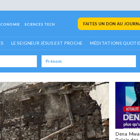
FAITES UN DON AU JOURNA
ECONOMIE
SCIENCES TECH
ES
LE SEIGNEUR JÉSUS EST PROCHE
MÉDITATIONS QUOTI
Dena Mwan
Palais des