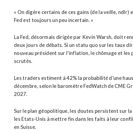
« On digère certains de ces gains (de la veille, ndlr) e
Fed est toujours un peu incertain. »
La Fed, désormais dirigée par Kevin Warsh, doit ren
deux jours de débats. Si un statu quo sur les taux di
nouveau président sur l’inflation, le chômage et le
scrutés.
Les traders estiment à 42% la probabilité d’une haus
décembre, selon le baromètre FedWatch de CME Grou
2027.
Sur le plan géopolitique, les doutes persistent sur l
les Etats-Unis à mettre fin dans les faits à leur con
en Suisse.