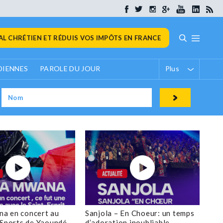
L CHRÉTIEN ET RÉDUIS VOS IMPÔTS EN FRANCE
DIENNES
PAROLE DU JOUR
Plus
a en concert au
Sanjola – En Choeur: un temps
 Sports de Yaoundé
d’adoration inoubliable