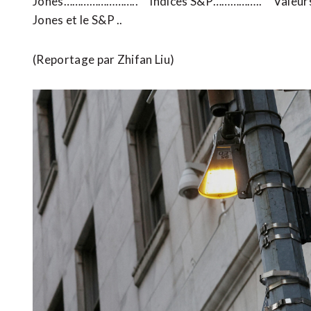
Jones…………………….. Indices S&P…………….. Valeurs 
Jones et le S&P ..
(Reportage par Zhifan Liu)