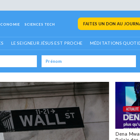
FAITES UN DON AU JOURNA
ECONOMIE
SCIENCES TECH
ES
LE SEIGNEUR JÉSUS EST PROCHE
MÉDITATIONS QUOTI
Dena Mwan
Palais des