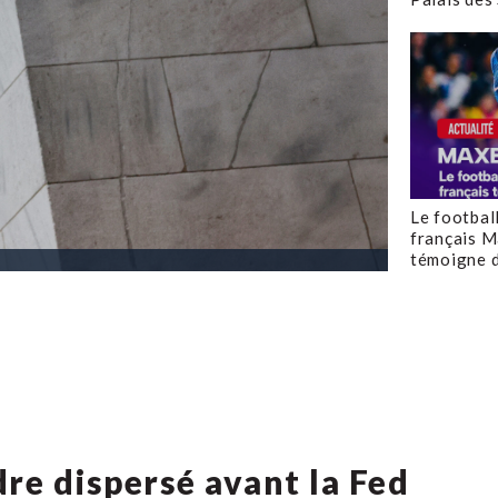
Le footbal
français M
témoigne d
re dispersé avant la Fed