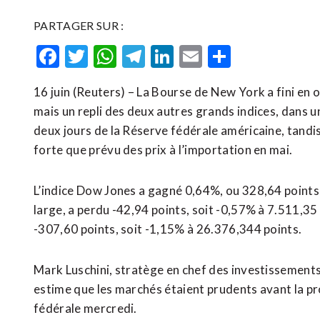
PARTAGER SUR :
Facebook
Twitter
WhatsApp
Telegram
LinkedIn
Email
Partager
16 juin (Reuters) – La Bourse de New York a fini en
mais un repli des deux autres grands indices, dans 
deux jours de la Réserve fédérale américaine, tandis
forte que prévu des prix à l’importation en mai.
L’indice Dow Jones a ​gagné 0,64%, ou 328,64 ‌points
large, a perdu -42,94 ​points, soit -0,57% à 7.511,3
-307,60 points, soit -1,15% à 26.376,344 points.
Mark Luschini, ‌stratège en chef des investissement
estime que les marchés étaient prudents avant la pr
fédérale mercredi.