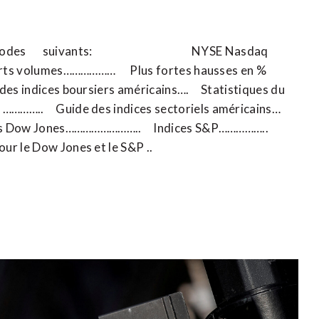
uer sur les codes suivants: NYSE Nasdaq
rts volumes……………… Plus fortes hausses en %
indices boursiers américains…. Statistiques du
……….. Guide des indices sectoriels américains…
ces Dow Jones…………………….. Indices S&P……………..
 le Dow Jones et le S&P ..