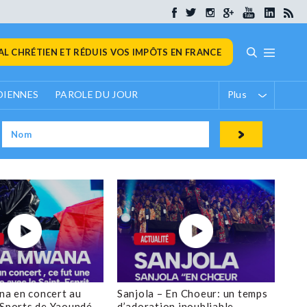
L CHRÉTIEN ET RÉDUIS VOS IMPÔTS EN FRANCE
DIENNES
PAROLE DU JOUR
Plus
a en concert au
Sanjola – En Choeur: un temps
 Sports de Yaoundé
d’adoration inoubliable