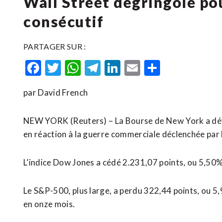
Wall Street dégringole po
consécutif
PARTAGER SUR :
Facebook
Twitter
WhatsApp
Telegram
LinkedIn
Email
Partager
par David French
NEW YORK (Reuters) – La Bourse de New York a dév
en réaction à la guerre commerciale déclenchée par 
L’indice Dow Jones a cédé 2.231,07 points, ou 5,50%
Le S&P-500, plus large, a perdu 322,44 points, ou 5,
en onze mois.