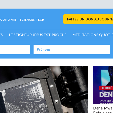
FAITES UN DON AU JOURNA
ECONOMIE
SCIENCES TECH
ES
LE SEIGNEUR JÉSUS EST PROCHE
MÉDITATIONS QUOTI
Dena Mwan
Palais des