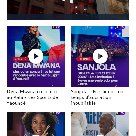
Dena Mwana en concert
Sanjola – En Choeur: un
au Palais des Sports de
temps d’adoration
Yaoundé
inoubliable