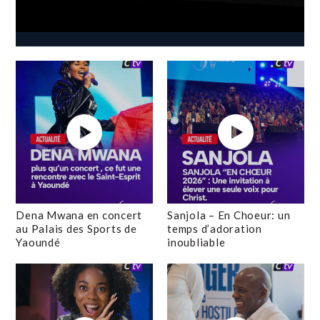
Dena Mwana en concert
Sanjola – En Choeur: un
au Palais des Sports de
temps d’adoration
Yaoundé
inoubliable