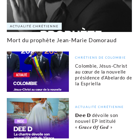
ACTUALITÉ CHRÉTIENNE
Mort du prophète Jean-Marie Domoraud
CHRÉTIENS DE COLOMBIE
Colombie, Jésus-Christ
au cœur de la nouvelle
présidence d’Abelardo de
la Espriella
ACTUALITÉ CHRÉTIENNE
𝗗𝗲𝗲 𝗗 dévoile son
nouvel EP intitulé
« 𝑮𝒓𝒂𝒄𝒆 𝑶𝒇 𝑮𝒐𝒅 »