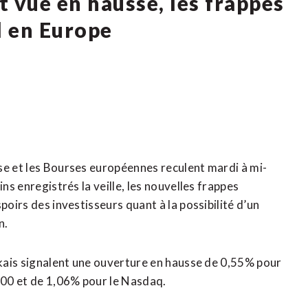
 vue en hausse, les frappes
l en Europe
se et les Bourses européennes reculent mardi à mi-
ns enregistrés la veille, les nouvelles frappes
poirs des investisseurs quant à la possibilité d’un
n.
orkais signalent une ouverture en hausse de 0,55% pour
500 et de 1,06% pour le Nasdaq.