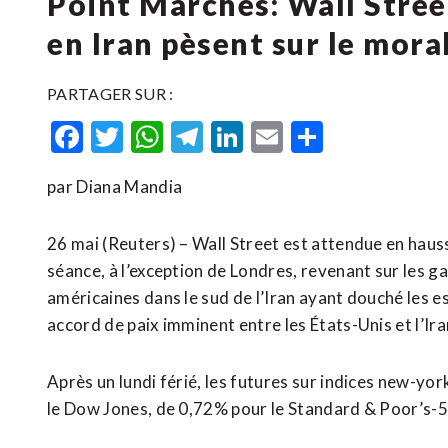
Point Marchés: Wall Street
en Iran pèsent sur le mora
PARTAGER SUR :
Facebook
Twitter
WhatsApp
Telegram
LinkedIn
Email
Partager
par Diana Mandia
26 mai (Reuters) – Wall Street est attendue en haus
séance, à l’exception de Londres, revenant sur les gai
américaines dans le sud de l’Iran ayant douché les es
accord de paix imminent entre les États-Unis et l’Ira
Après un lundi férié, les futures sur indices new-y
le Dow Jones, de 0,72% pour le Standard & Poor’s-