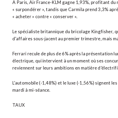
A Paris, Air France-KLM gagne ​1,93%, profitant d
« surpondérer », tandis que Carmila prend 3,3% apr
« acheter » contre « conserver ».
Le spécialiste britannique du bricolage Kingfisher, qu
d’affaires sous-jacent au premier trimestre, mais m
Ferrari recule de plus de 6% après la présentation l
électrique, qui intervient à un moment où ses conc
reviennent sur leurs ambitions en matière d’électrif
L’automobile (-1,48%) et le luxe (-1,56%) signent les
mardi à mi-séance.
TAUX