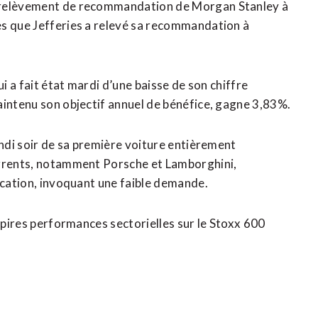
u relèvement de recommandation de Morgan Stanley à
ès que Jefferies a relevé sa recommandation à
i a fait état mardi d’une baisse de ​son chiffre
aintenu son objectif annuel de bénéfice, gagne 3,83%.
undi soir de sa première voiture entièrement
urrents, notamment Porsche et Lamborghini,
ication, ‌invoquant une faible demande.
 ​pires performances sectorielles sur le Stoxx 600