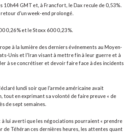
rs 10h44 GMT et, à Francfort, le Dax recule de 0,53%.
n retour d’un week-end prolongé.
300 0,26% et le Stoxx 600 0,23%.
Europe à ⁠la lumière des derniers événements au Moyen-
s-Unis et l’Iran visant à mettre fin à leur guerre et ‌à
r ‌à se concrétiser et devoir faire face à des incidents
claré lundi soir que l’armée américaine avait
n, tout en exprimant sa volonté de faire preuve « de
rès de sept semaines.
à lui averti ​que les négociations pourraient « prendre
tar de Téhéran ces dernières heures, les attentes quant