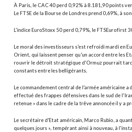
À Paris, le CAC 40 perd 0,92% à 8.181,90 points ve
Le FTSE de ​la Bourse de Londres prend 0,69%, à ‌so
L’indice EuroStoxx 50 perd 0,79%, le FTSEurofirst 
Le moral ​des investisseurs s’est refroidi mardi en 
Orient, qui laissent penser qu’un accord entre les Etat
rouvrir le détroit stratégique d’Ormuz pourrait tarde
constants entre les belligérants.
Le commandement central de l’armée américaine a dé
effectué des frappes défensives dans le sud de l’Ira
retenue » dans le cadre de la trêve annoncée il y a p
Le secrétaire d’Etat américain, Marco Rubio, a quant 
quelques jours », tempérant ainsi à nouveau, à l’ins