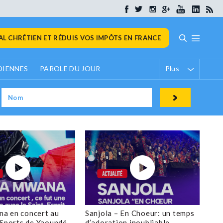
L CHRÉTIEN ET RÉDUIS VOS IMPÔTS EN FRANCE
DIENNES
PAROLE DU JOUR
Plus
a en concert au
Sanjola – En Choeur: un temps
 Sports de Yaoundé
d’adoration inoubliable