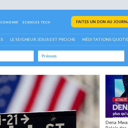
FAITES UN DON AU JOURNA
ECONOMIE
SCIENCES TECH
ES
LE SEIGNEUR JÉSUS EST PROCHE
MÉDITATIONS QUOTI
Dena Mwan
Palais des