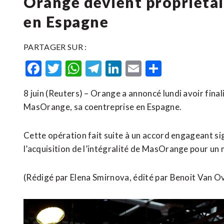
Orange devient propriéta
en Espagne
PARTAGER SUR :
Facebook
Twitter
WhatsApp
Telegram
LinkedIn
Email
Partager
8 juin (Reuters) – Orange a annoncé ​lundi avoir ‌final
MasOrange, ​sa coentreprise en Espagne.
Cette opération fait suite ⁠à ⁠un accord engageant sig
l’acquisition de l’intégralité ​de MasOrange ‌pour ​un
(Rédigé par Elena ⁠Smirnova, édité par ​Benoit Van ​