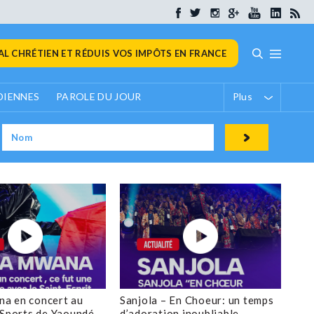
L CHRÉTIEN ET RÉDUIS VOS IMPÔTS EN FRANCE
DIENNES
PAROLE DU JOUR
Plus
a en concert au
Sanjola – En Choeur: un temps
 Sports de Yaoundé
d’adoration inoubliable