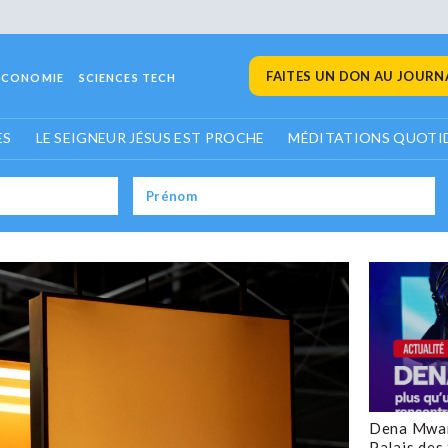
FAITES UN DON AU JOURNA
ECONOMIE
SCIENCES TECH
ES
LE SEIGNEUR JÉSUS EST PROCHE
MÉDITATIONS QUOTI
Dena Mwan
Palais des