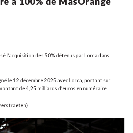
ire à 100% de MasOrange
isé ​l’acquisition ⁠des 50% ‌détenus ‌par Lorca dans
né le 12 ⁠décembre 2025 ‌avec Lorca, ⁠portant ​sur ​
 montant de ​4,25 milliards d’euros en numéraire.
Overstraeten)