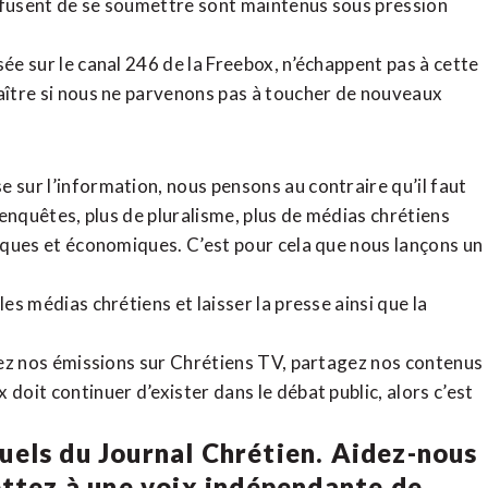
refusent de se soumettre sont maintenus sous pression
sée sur le canal 246 de la Freebox, n’échappent pas à cette
raître si nous ne parvenons pas à toucher de nouveaux
 sur l’information, nous pensons au contraire qu’il faut
d’enquêtes, plus de pluralisme, plus de médias chrétiens
tiques et économiques. C’est pour cela que nous lançons un
es médias chrétiens et laisser la presse ainsi que la
rdez nos émissions sur Chrétiens TV, partagez nos contenus
doit continuer d’exister dans le débat public, alors c’est
uels du Journal Chrétien. Aidez-nous
ettez à une voix indépendante de