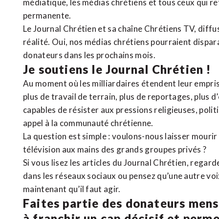
médiatique, les médias chrétiens et tous ceux qui 
permanente.
Le Journal Chrétien et sa chaîne Chrétiens TV, diffu
réalité. Oui, nos médias chrétiens pourraient dispa
donateurs dans les prochains mois.
Je soutiens le Journal Chrétien !
Au moment où les milliardaires étendent leur emprise
plus de travail de terrain, plus de reportages, plus 
capables de résister aux pressions religieuses, poli
appel à la communauté chrétienne.
La question est simple : voulons-nous laisser mourir l
télévision aux mains des grands groupes privés ?
Si vous lisez les articles du Journal Chrétien, rega
dans les réseaux sociaux ou pensez qu’une autre voix 
maintenant qu’il faut agir.
Faites partie des donateurs mens
à franchir un cap décisif et perm