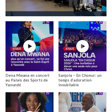
Dena Mwana en concert
Sanjola – En Choeur: un
au Palais des Sports de
temps d’adoration
Yaoundé
inoubliable