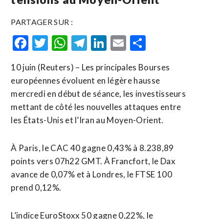
PARTAGER SUR :
Facebook
Twitter
WhatsApp
Telegram
LinkedIn
Email
Partager
10 juin (Reuters) – Les principales Bourses
européennes évoluent en légère hausse
mercredi en début de séance, les investisseurs
mettant de côté les nouvelles attaques entre
les États-Unis et l’Iran au Moyen-Orient.
À Paris, le CAC 40 gagne 0,43% à 8.238,89
points vers 07h22 ​GMT. ‌À Francfort, le Dax
avance de 0,07% et à ​Londres, le FTSE ⁠100
prend 0,12%.
L’indice EuroStoxx 50 gagne 0,22%, le