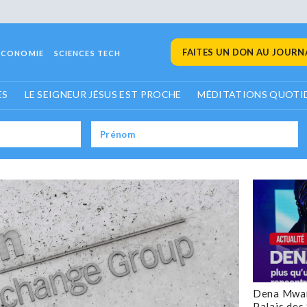
FAITES UN DON AU JOURNA
ECONOMIE
SCIENCES TECH
ES
LE SEIGNEUR JÉSUS EST PROCHE
MÉDITATIONS QUOTI
Dena Mwan
Palais des