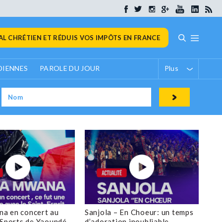
L CHRÉTIEN ET RÉDUIS VOS IMPÔTS EN FRANCE
DIENNES
PAROLE DU JOUR
Plus
a en concert au
Sanjola – En Choeur: un temps
 Sports de Yaoundé
d’adoration inoubliable