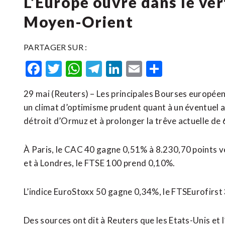
L’Europe ouvre dans le ver
Moyen-Orient
PARTAGER SUR :
Facebook
Twitter
WhatsApp
Telegram
LinkedIn
Email
Partager
29 mai (Reuters) – Les principales Bourses europée
un climat d’optimisme prudent quant à un éventuel acc
détroit d’Ormuz et à prolonger la trêve actuelle de
À Paris, le CAC 40 gagne ​0,51% à ‌8.230,70 points 
⁠et à Londres, le FTSE 100 prend 0,10%.
L’indice EuroStoxx 50 gagne ‌0,34%, le FTSEurofirst
Des sources ont dit à Reuters que les Etats-Unis et l