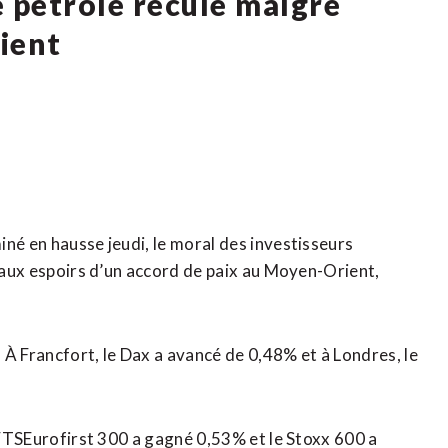
e pétrole recule malgré
ient
né en hausse jeudi, le moral des investisseurs
t aux espoirs d’un accord de paix au Moyen-Orient,
 À Francfort, le Dax a avancé de 0,48% et à Londres, le
e FTSEurofirst 300 a gagné 0,53% et le Stoxx 600 a