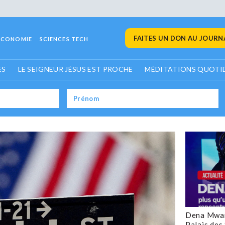
FAITES UN DON AU JOURNA
ECONOMIE
SCIENCES TECH
ES
LE SEIGNEUR JÉSUS EST PROCHE
MÉDITATIONS QUOTI
Dena Mwan
Palais des