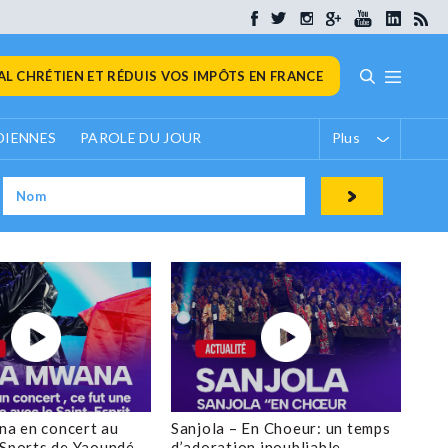
L CHRÉTIEN ET RÉDUIS VOS IMPÔTS EN FRANCE
DIENNES
PAROLE DU JOUR
Plus
a en concert au
Sanjola – En Choeur: un temps
 Sports de Yaoundé
d’adoration inoubliable