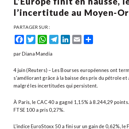
L’Europe finit en hausse, l
l’incertitude au Moyen-Or
PARTAGER SUR :
Facebook
Twitter
WhatsApp
Telegram
LinkedIn
Email
Partager
par Diana Mandia
4 juin (Reuters) – Les Bourses européennes ont termi
s’améliorant grâce à la baisse des prix du pétrole e
malgré les incertitudes qui persistent.
À Paris, le CAC 40 a gagné 1,15% à 8.244,29 points.
FTSE 100 a pris 0,27%.
L’indice EuroStoxx 50 a fini sur un gain de 0,62%, l