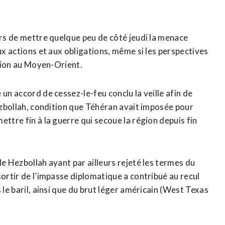
rs de ​mettre quelque peu de côté ‌jeudi la menace
ux actions et aux obligations, ​même si les perspectives
ation au Moyen-Orient.
un accord de cessez-le-feu ‌conclu la veille afin de
Hezbollah, condition que Téhéran avait imposée pour
ttre fin à la guerre qui secoue la région depuis fin
le Hezbollah ayant par ailleurs rejeté les termes du
ortir de l’impasse diplomatique ​a contribué au recul
 le baril, ainsi que du brut léger américain (West Texas