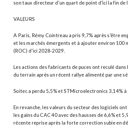
son taux directeur d’un quart de point d’ici la fin de 
VALEURS
A Paris, Rémy Cointreau a pris 9,7% après s’être eng
et les marchés émergents et à ajouter environ 100 m
(ROC) d’ici 2028‑2029.
Les actions des fabricants de puces ont reculé dans l
du terrain après un récent rallye alimenté par une sé
Soitec a perdu 5,5% et STMicroelectronics ⁠3,14% à 
En revanche, les valeurs du secteur des logiciels o
les gains du CAC 40 ​avec des hausses de 6,6% et 5,
récente reprise après la forte correction subie en d