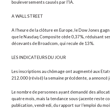
bouleversements causés par l’IA.
A ​WALL STREET
A l’heure de la clôture en Europe, le Dow Jones gag
que le Nasdaq Composite cède 0,37%, réduisant ses 
décevants de Broadcom, qui recule de 13%.
LES INDICATEURS DU ‌JOUR
Les inscriptions au chômage ont augmenté aux ​Etats
212.000 (révisé) la semaine précédente, a annoncé j
Le nombre de personnes ayant demandé des allocatio
quatre mois, mais la tendance sous-jacente reste co
publication, vendredi, du rapport sur l’emploi du mois