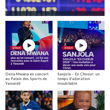
Dena Mwana en concert
Sanjola – En Choeur: un
au Palais des Sports de
temps d’adoration
Yaoundé
inoubliable