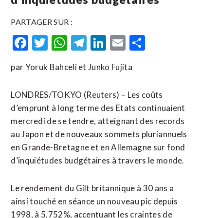
PARTAGER SUR :
Facebook
Twitter
WhatsApp
Telegram
LinkedIn
Email
Partager
par Yoruk Bahceli et Junko Fujita
LONDRES/TOKYO (Reuters) – Les coûts
d’emprunt à long terme des Etats continuaient
mercredi de se tendre, atteignant des records
au Japon et de nouveaux sommets pluriannuels
en Grande-Bretagne et en Allemagne sur fond
d’inquiétudes budgétaires à travers le monde.
Le rendement du Gilt britannique à 30 ans a
ainsi touché en séance un nouveau pic depuis
1998, à 5,752%, accentuant les craintes de