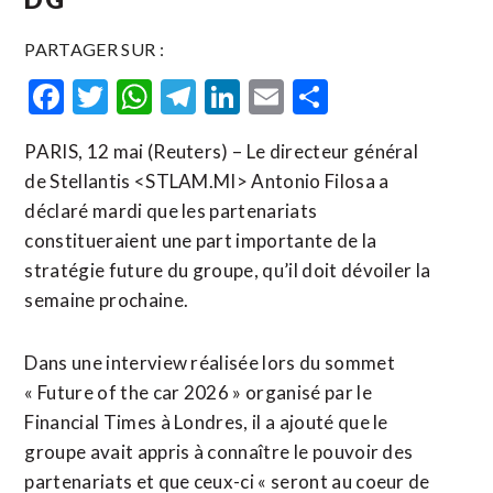
PARTAGER SUR :
Facebook
Twitter
WhatsApp
Telegram
LinkedIn
Email
Partager
PARIS, 12 mai (Reuters) – Le directeur général
de Stellantis <STLAM.MI> Antonio Filosa a
déclaré mardi que les partenariats
constitueraient une part importante de la
stratégie future du groupe, qu’il doit dévoiler la
semaine prochaine.
Dans une interview réalisée lors du sommet
« Future of the car 2026 » organisé par le
Financial ​Times à ‌Londres, il a ajouté que le
groupe avait ​appris à connaître ⁠le pouvoir des
partenariats et que ceux-ci « seront au coeur de