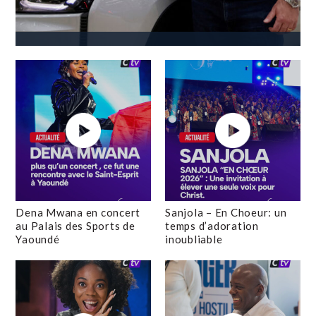
Dena Mwana en concert
Sanjola – En Choeur: un
au Palais des Sports de
temps d’adoration
Yaoundé
inoubliable