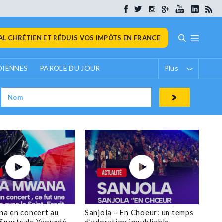
L CHRÉTIEN ET RÉDUIS VOS IMPÔTS EN FRANCE
DIENNES
PAROLE DU JOUR
Plus
a en concert au
Sanjola – En Choeur: un temps
 Sports de Yaoundé
d’adoration inoubliable