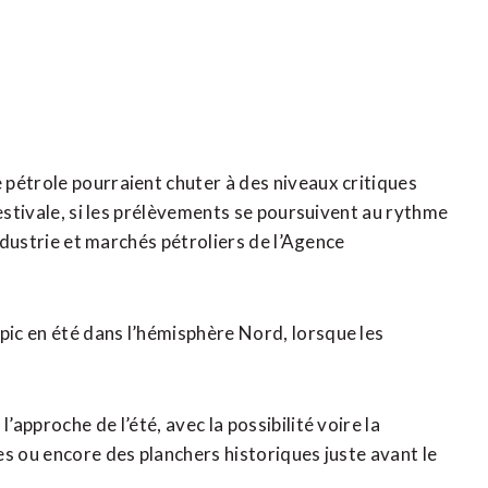
e
pétrole pourraient chuter à des niveaux critiques
 estivale, si les prélèvements se poursuivent au rythme
industrie et marchés pétroliers de l’Agence
c en été dans ​l’hémisphère Nord, lorsque ‌les
approche ⁠de l’été, avec la possibilité voire la
es ou encore des planchers ‌historiques juste avant le