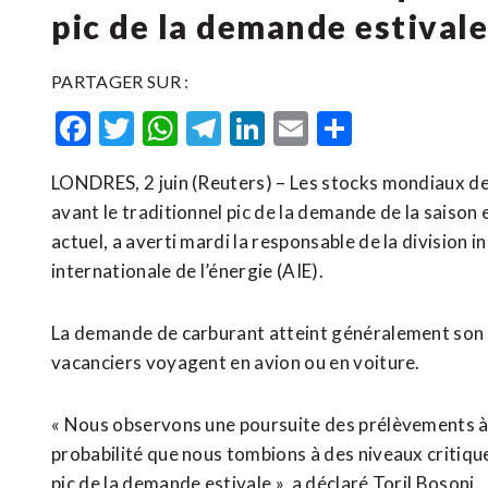
pic de la demande estival
PARTAGER SUR :
Facebook
Twitter
WhatsApp
Telegram
LinkedIn
Email
Partager
LONDRES, 2 juin (Reuters) – Les stocks mondiaux de 
avant le traditionnel pic de la demande de la saison
actuel, a averti mardi la responsable de la division 
internationale de l’énergie (AIE).
La demande de carburant atteint généralement son pi
vacanciers voyagent en avion ou en voiture.
« Nous observons une poursuite ​des prélèvements à l’
probabilité que nous tombions à des niveaux ‌critiqu
pic de la demande estivale », a déclaré Toril Bosoni.