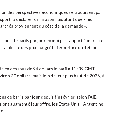
oration des perspectives économiques se traduisent par
port, a déclaré Toril Bosoni, ajoutant que « les
marchés proviennent du ​côté de la demande ».
lions de barils par jour en mai par ​rapport à mars, ce
la faiblesse des prix malgré la fermeture du détroit
ste en dessous ​de 94 dollars le baril à 11h39 GMT
ron 70 dollars, mais loin de ​leur plus haut de 2026, à
 de barils par jour depuis fin février, selon l’AIE.
ont augmenté leur offre, les États-Unis, l’Argentine,
se.