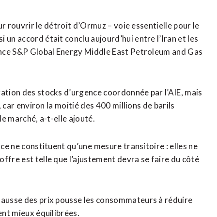
our rouvrir le détroit d’Ormuz – voie essentielle pour le
 un accord était conclu aujourd’hui entre l’Iran et les
érence S&P Global Energy Middle East Petroleum and Gas
ration des stocks d’urgence coordonnée par l’AIE, mais
, car environ la moitié des 400 millions de barils
le marché, a-t-elle ajouté.
ce ne constituent qu’une ⁠mesure transitoire : elles ne
ffre est telle que l’ajustement devra se faire du côté
 hausse des prix pousse les consommateurs à réduire
ent mieux équilibrées.