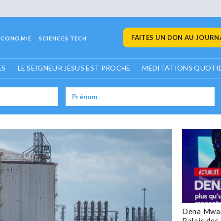
FAITES UN DON AU JOURNA
ECONOMIE
SCIENCES TECH
ES
LE SEIGNEUR JÉSUS EST PROCHE
MÉDITATIONS QUOTI
Dena Mwan
Palais des