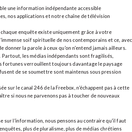
ible une information indépendante accessible
tes,
nos applications
et notre
chaîne de télévision
, chaque enquête existe uniquement grâce à votre
l’immense soif spirituelle de nos contemporains et ce, ave
de donner la parole à ceux qu’on n’entend jamais ailleurs.
. Partout, les médias indépendants sont fragilisés,
 fortunes verrouillent toujours davantage le paysage
refusent de se soumettre sont maintenus sous pression
sée sur le canal 246 de la Freebox, n’échappent pas à cette
raître si nous ne parvenons pas à toucher de nouveaux
 sur l’information, nous pensons au contraire qu’il faut
d’enquêtes, plus de pluralisme, plus de médias chrétiens