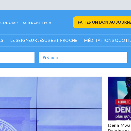
FAITES UN DON AU JOURNA
ECONOMIE
SCIENCES TECH
ES
LE SEIGNEUR JÉSUS EST PROCHE
MÉDITATIONS QUOTI
Dena Mwan
Palais des