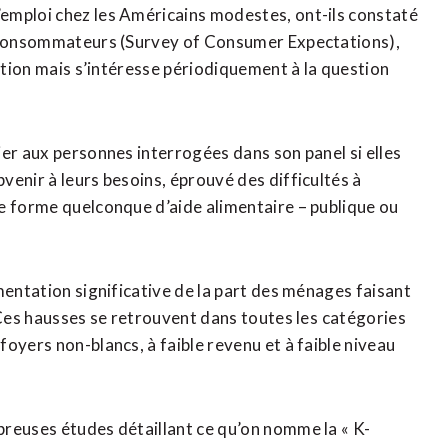
emploi chez les Américains modestes, ont-ils constaté
s consommateurs (Survey of Consumer Expectations),
lation mais s’intéresse périodiquement à la question
ier aux personnes interrogées dans son panel si elles
enir à leurs besoins, éprouvé des difficultés à
e forme quelconque d’aide alimentaire – publique ou
mentation significative de la part des ménages faisant
 Ces hausses se retrouvent dans toutes les ⁠catégories
yers non-blancs, à ​faible revenu ​et à faible niveau
breuses études détaillant ce qu’on nomme la « K-