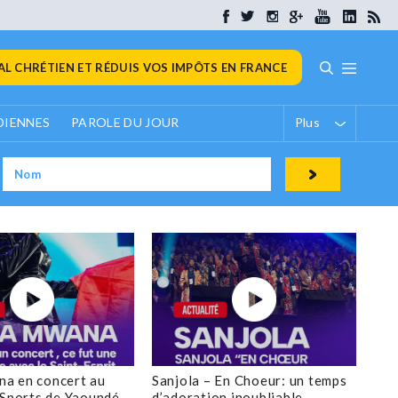
L CHRÉTIEN ET RÉDUIS VOS IMPÔTS EN FRANCE
DIENNES
PAROLE DU JOUR
Plus
a en concert au
Sanjola – En Choeur: un temps
 Sports de Yaoundé
d’adoration inoubliable