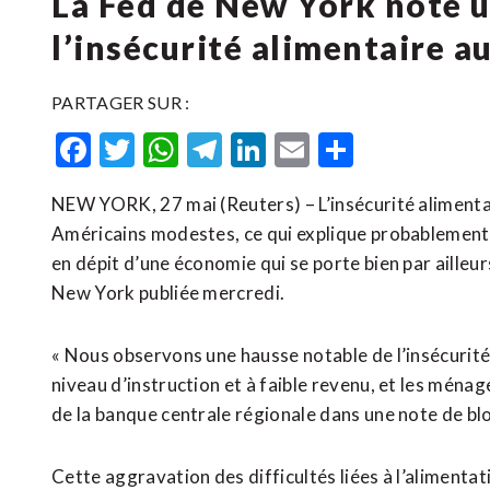
La Fed de New York note u
l’insécurité alimentaire a
PARTAGER SUR :
Facebook
Twitter
WhatsApp
Telegram
LinkedIn
Email
Partager
NEW YORK, 27 mai (Reuters) – L’insécurité aliment
Américains modestes, ce qui explique probablemen
en dépit d’une économie qui se porte bien par ailleu
New ​York publiée ‌mercredi.
« Nous observons une hausse notable de l’insécurité al
niveau d’instruction et à faible revenu, et ‌les ména
de la banque centrale régionale dans une note de bl
Cette aggravation des difficultés liées à l’alimenta