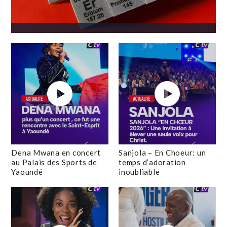
Dena Mwana en concert
Sanjola – En Choeur: un
au Palais des Sports de
temps d’adoration
Yaoundé
inoubliable