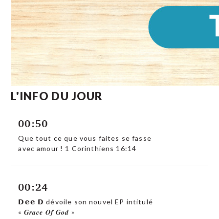
L'INFO DU JOUR
00:50
Que tout ce que vous faites se fasse
avec amour ! 1 Corinthiens 16:14
00:24
𝗗𝗲𝗲 𝗗 dévoile son nouvel EP intitulé
« 𝑮𝒓𝒂𝒄𝒆 𝑶𝒇 𝑮𝒐𝒅 »