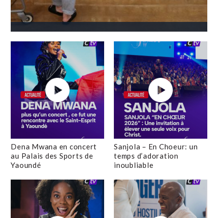
Dena Mwana en concert
Sanjola – En Choeur: un
au Palais des Sports de
temps d’adoration
Yaoundé
inoubliable