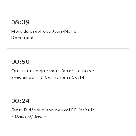
08:39
Mort du prophète Jean-Marie
Domoraud
00:50
Que tout ce que vous faites se fasse
avec amour ! 1 Corinthiens 16:14
00:24
𝗗𝗲𝗲 𝗗 dévoile son nouvel EP intitulé
« 𝑮𝒓𝒂𝒄𝒆 𝑶𝒇 𝑮𝒐𝒅 »