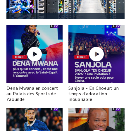
Dena Mwana en concert
Sanjola – En Choeur: un
au Palais des Sports de
temps d’adoration
Yaoundé
inoubliable