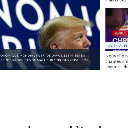
ACTUALIT
Nouvelle 
ONOMIQUE MONDIAL (WEF) DE DAVOS, LES MISES EN
FIÉS "DE PROPHÈTES DE MALHEUR". /PHOTO PRISE LE 21
chaînes ch
compter d