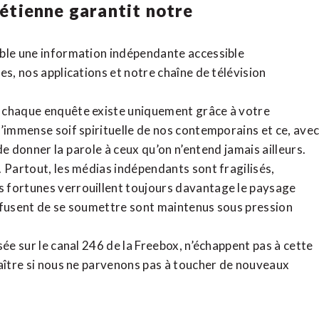
rétienne
garantit notre
ible une information indépendante accessible
tes,
nos applications
et notre
chaîne de télévision
, chaque enquête existe uniquement grâce à votre
l’immense soif spirituelle de nos contemporains et ce, ave
de donner la parole à ceux qu’on n’entend jamais ailleurs.
. Partout, les médias indépendants sont fragilisés,
 fortunes verrouillent toujours davantage le paysage
refusent de se soumettre sont maintenus sous pression
sée sur le canal 246 de la Freebox, n’échappent pas à cette
raître si nous ne parvenons pas à toucher de nouveaux