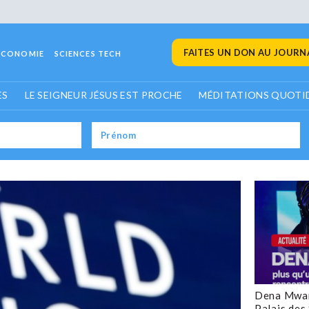
FAITES UN DON AU JOURNA
ECONOMIE
SCIENCES TECH
ES
LE SEIGNEUR JÉSUS EST PROCHE
MÉDITATIONS QUOTI
Dena Mwan
Palais des