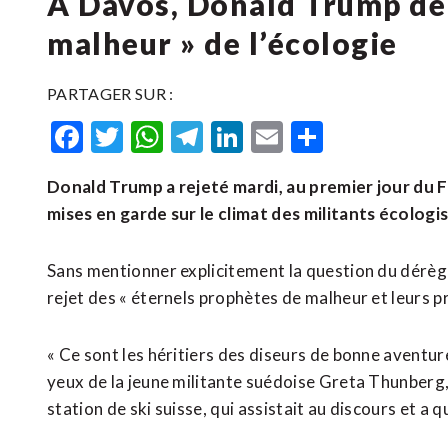
A Davos, Donald Trump dé
malheur » de l’écologie
PARTAGER SUR :
Facebook
Twitter
WhatsApp
Telegram
LinkedIn
Email
Partager
Donald Trump a rejeté mardi, au premier jour du
mises en garde sur le climat des militants écologis
Sans mentionner explicitement la question du dérègl
rejet des « éternels prophètes de malheur et leurs pr
« Ce sont les héritiers des diseurs de bonne aventur
yeux de la jeune militante suédoise Greta Thunberg,
station de ski suisse, qui assistait au discours et a q