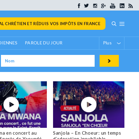
L CHRÉTIEN ET RÉDUIS VOS IMPÔTS EN FRANCE
DIENNES
PAROLE DU JOUR
Plus
a en concert au
Sanjola – En Choeur: un temps
 Sports de Yaoundé
d’adoration inoubliable