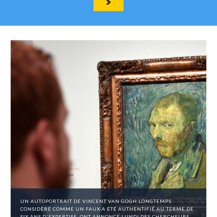
UN AUTOPORTRAIT DE VINCENT VAN GOGH LONGTEMPS
CONSIDÉRÉ COMME UN FAUX A ÉTÉ AUTHENTIFIÉ AU TERME DE
SIX ANS D'EXPERTISE, ONT ANNONCÉ LUNDI DES CHERCHEURS