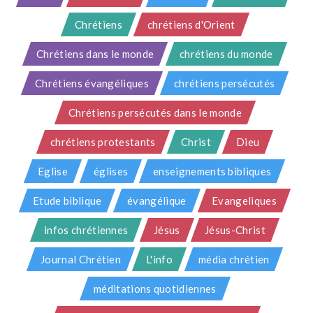
Chrétiens
chrétiens d'Orient
Chrétiens dans le monde
chrétiens du monde
Chrétiens évangéliques
chrétiens persécutés
Chrétiens persécutés dans le monde
chrétiens protestants
Christ
Dieu
Eglise
églises
enseignements bibliques
Etude biblique
évangélique
Evangeliques
infos chrétiennes
Jésus
Jésus-Christ
Journal Chrétien
L'info
média chrétien
méditations quotidiennes