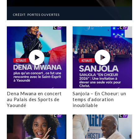
CRÉDIT: PORTES OUVERTES
Dena Mwana en concert
Sanjola – En Choeur: un
au Palais des Sports de
temps d’adoration
Yaoundé
inoubliable