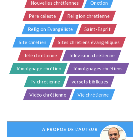
Nouvelles chrétiennes
Onction
Père céleste
Religion chrétienne
Religion Evangéliste
Saint-Esprit
Site chrétien
Sites chrétiens évangéliques
Télé chrétienne
Télévision chrétienne
Témoignage chrétien
Témoignages chrétiens
Tv chrétienne
versets bibliques
Vidéo chrétienne
Vie chrétienne
A PROPOS DE L'AUTEUR