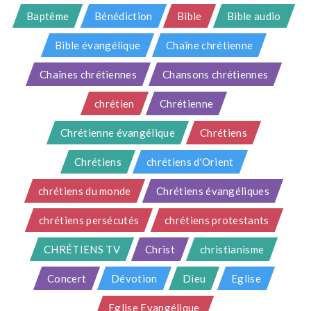
Baptême
Bénédiction
Bible
Bible audio
Bible évangélique
Chaîne chrétienne
Chaînes chrétiennes
Chansons chrétiennes
chrétien
Chrétienne
Chrétienne évangélique
Chrétiens
Chrétiens
chrétiens d'Orient
chrétiens du monde
Chrétiens évangéliques
chrétiens persécutés
chrétiens protestants
CHRÉTIENS TV
Christ
christianisme
Concert
Dévotion
Dieu
Eglise
Eglise Evangélique