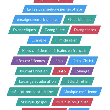
Eglise Evangélique pentecôtiste
enseignements bibliques
Etude biblique
Evangeliques
Evangéliste
Evangélistes
Evangile
Film chretien
Films chrétiens américains en français
infos chrétiennes
Jésus
Jésus-Christ
Journal Chrétien
L'info
Louange
Louange et adoration
média chrétien
méditations quotidiennes
Musique chrétienne
Musique gospel
Musique religieuse