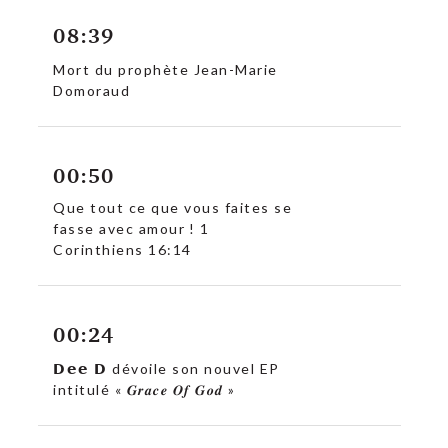
08:39
Mort du prophète Jean-Marie
Domoraud
00:50
Que tout ce que vous faites se
fasse avec amour ! 1
Corinthiens 16:14
00:24
c
𝗗𝗲𝗲 𝗗 dévoile son nouvel EP
intitulé « 𝑮𝒓𝒂𝒄𝒆 𝑶𝒇 𝑮𝒐𝒅 »