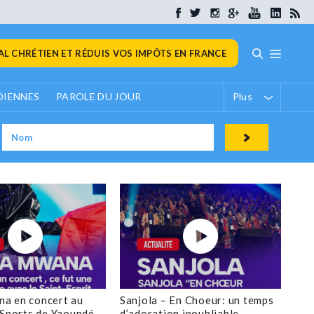
L CHRÉTIEN ET RÉDUIS VOS IMPÔTS EN FRANCE
DIENNES
PAROLE DU JOUR
Plus
a en concert au
Sanjola – En Choeur: un temps
 Sports de Yaoundé
d’adoration inoubliable