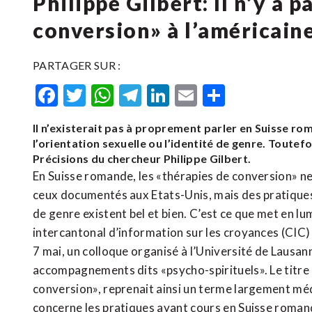
Philippe Gilbert: Il n’y a 
conversion» à l’américain
PARTAGER SUR :
Facebook
Twitter
WhatsApp
Telegram
LinkedIn
Email
Partager
Il n’existerait pas à proprement parler en Suisse r
l’orientation sexuelle ou l’identité de genre. Toutef
Précisions du chercheur Philippe Gilbert.
En Suisse romande, les «thérapies de conversion» n
ceux documentés aux Etats-Unis, mais des pratiques v
de genre existent bel et bien. C’est ce que met en 
intercantonal d’information sur les croyances (CIC
7 mai, un colloque organisé à l’Université de Lausan
accompagnements dits «psycho-spirituels». Le titre 
conversion», reprenait ainsi un terme largement médi
concerne les pratiques ayant cours en Suisse romand