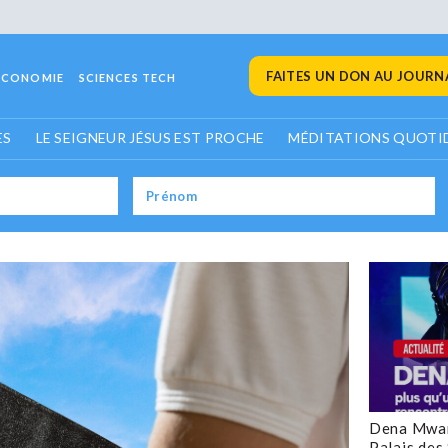
FAITES UN DON AU JOURNA
ECONOMIE
SCIENCES TECH
ES
LE SEIGNEUR JÉSUS EST PROCHE
MÉDITATIONS QUOTI
Dena Mwan
Palais des