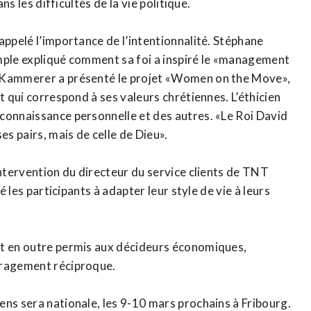
ns les difficultés de la vie politique.
appelé l’importance de l’intentionnalité. Stéphane
emple expliqué comment sa foi a inspiré le «management
e Kammerer a présenté le projet «Women on the Move»,
t qui correspond à ses valeurs chrétiennes. L’éthicien
connaissance personnelle et des autres. «Le Roi David
es pairs, mais de celle de Dieu».
intervention du directeur du service clients de TNT
é les participants à adapter leur style de vie à leurs
nt en outre permis aux décideurs économiques,
uragement réciproque.
ens sera nationale, les 9-10 mars prochains à Fribourg.