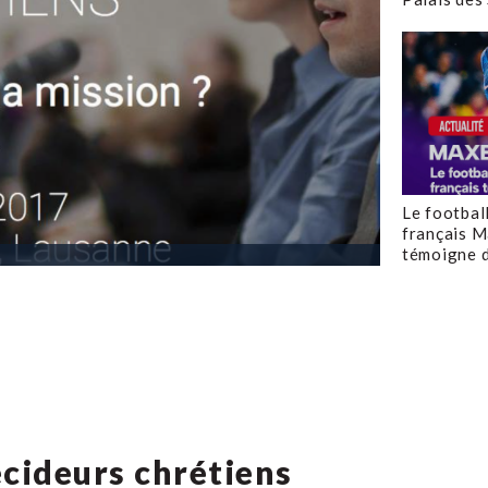
Le footbal
français M
témoigne d
cideurs chrétiens