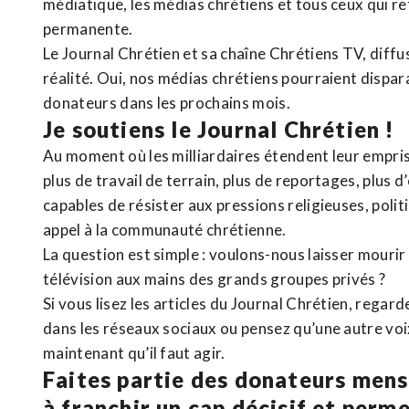
médiatique, les médias chrétiens et tous ceux qui 
permanente.
Le Journal Chrétien et sa chaîne Chrétiens TV, diffu
réalité. Oui, nos médias chrétiens pourraient dispa
donateurs dans les prochains mois.
Je soutiens le Journal Chrétien !
Au moment où les milliardaires étendent leur emprise
plus de travail de terrain, plus de reportages, plus 
capables de résister aux pressions religieuses, poli
appel à la communauté chrétienne.
La question est simple : voulons-nous laisser mourir l
télévision aux mains des grands groupes privés ?
Si vous lisez les articles du Journal Chrétien, rega
dans les réseaux sociaux ou pensez qu’une autre voix 
maintenant qu’il faut agir.
Faites partie des donateurs mens
à franchir un cap décisif et perm