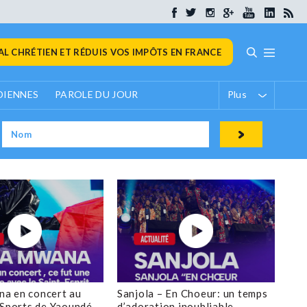
L CHRÉTIEN ET RÉDUIS VOS IMPÔTS EN FRANCE
DIENNES
PAROLE DU JOUR
Plus
a en concert au
Sanjola – En Choeur: un temps
 Sports de Yaoundé
d’adoration inoubliable