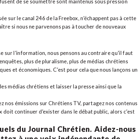
refusent de se soumettre sont maintenus sous pression
sée sur le canal 246 de la Freebox, n’échappent pas à cette
raître si nous ne parvenons pas à toucher de nouveaux
 sur l’information, nous pensons au contraire qu’il faut
d’enquêtes, plus de pluralisme, plus de médias chrétiens
tiques et économiques. C’est pour cela que nous lançons un
es médias chrétiens et laisser la presse ainsi que la
rdez nos émissions sur Chrétiens TV, partagez nos contenus
doit continuer d’exister dans le débat public, alors c’est
uels du Journal Chrétien. Aidez-nous
ettez à une voix indépendante de