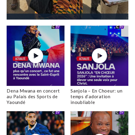
Dena Mwana en concert
Sanjola – En Choeur: un
au Palais des Sports de
temps d’adoration
Yaoundé
inoubliable