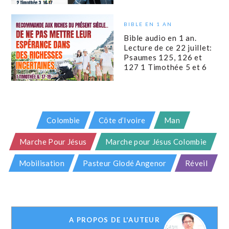
BIBLE EN 1 AN
Bible audio en 1 an.
Lecture de ce 22 juillet:
Psaumes 125, 126 et
127 1 Timothée 5 et 6
Colombie
Côte d’Ivoire
Man
Marche Pour Jésus
Marche pour Jésus Colombie
Mobilisation
Pasteur Glodé Angenor
Réveil
A PROPOS DE L'AUTEUR