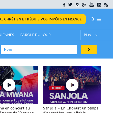
L CHRÉTIEN ET RÉDUIS VOS IMPÔTS EN FRANCE
DIENNES
PAROLE DU JOUR
Plus
a en concert au
Sanjola – En Choeur: un temps
 Sports de Yaoundé
d’adoration inoubliable