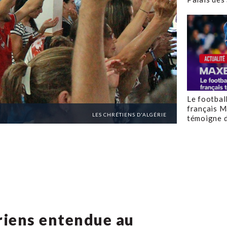
Le footbal
français M
LES CHRÉTIENS D'ALGÉRIE
témoigne d
ériens entendue au