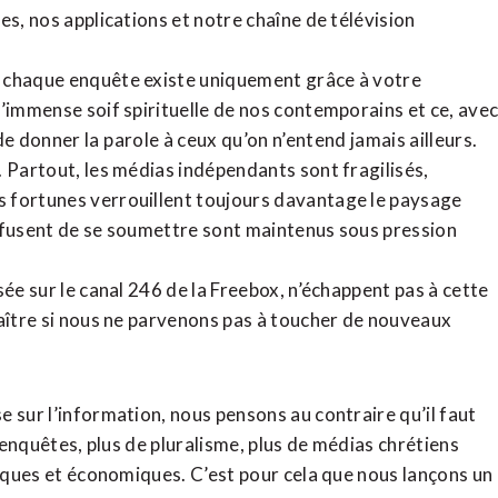
tes,
nos applications
et notre
chaîne de télévision
, chaque enquête existe uniquement grâce à votre
l’immense soif spirituelle de nos contemporains et ce, ave
de donner la parole à ceux qu’on n’entend jamais ailleurs.
. Partout, les médias indépendants sont fragilisés,
 fortunes verrouillent toujours davantage le paysage
refusent de se soumettre sont maintenus sous pression
sée sur le canal 246 de la Freebox, n’échappent pas à cette
raître si nous ne parvenons pas à toucher de nouveaux
 sur l’information, nous pensons au contraire qu’il faut
d’enquêtes, plus de pluralisme, plus de médias chrétiens
tiques et économiques. C’est pour cela que nous lançons un