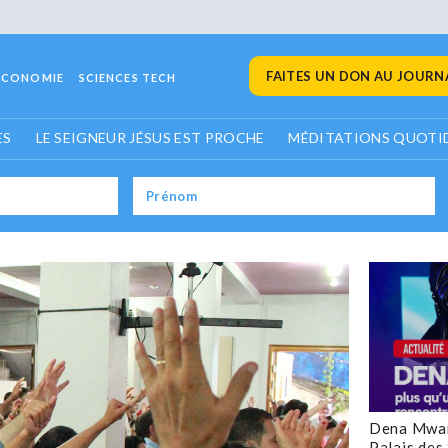
FAITES UN DON AU JOURNA
ECONOMIE
SCIENCES TECH
ES
LE SEIGNEUR JÉSUS EST PROCHE
MÉDITATIONS QUOTI
Dena Mwan
Palais des