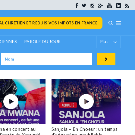
L CHRÉTIEN ET RÉDUIS VOS IMPÔTS EN FRANCE
DIENNES
PAROLE DU JOUR
Plus
a en concert au
Sanjola – En Choeur: un temps
 Sports de Yaoundé
d’adoration inoubliable