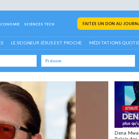
FAITES UN DON AU JOURNA
ECONOMIE
SCIENCES TECH
ES
LE SEIGNEUR JÉSUS EST PROCHE
MÉDITATIONS QUOTI
Dena Mwan
Palais des