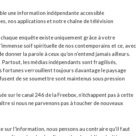
ible une information indépendante accessible
tes,
nos applications
et notre
chaîne de télévision
, chaque enquête existe uniquement grâce à votre
l’immense soif spirituelle de nos contemporains et ce, ave
de donner la parole à ceux qu’on n’entend jamais ailleurs.
. Partout, les médias indépendants sont fragilisés,
 fortunes verrouillent toujours davantage le paysage
refusent de se soumettre sont maintenus sous pression
sée sur le canal 246 de la Freebox, n’échappent pas à cette
raître si nous ne parvenons pas à toucher de nouveaux
 sur l’information, nous pensons au contraire qu’il faut