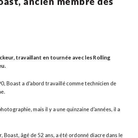
oast, ancien membre des
ockeur, travaillant en tournée avec les Rolling
eu.
0, Boast a d’abord travaillé comme technicien de
ne.
 photographie, mais il y a une quinzaine d’années, il a
er, Boast, âgé de 52 ans, a été ordonné diacre dans le