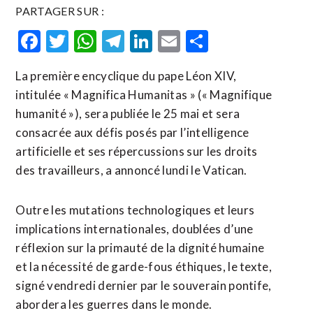
PARTAGER SUR :
Facebook
Twitter
WhatsApp
Telegram
LinkedIn
Email
Partager
La première encyclique du pape Léon XIV,
intitulée « Magnifica Humanitas » (« Magnifique
humanité »), sera publiée le 25 mai et sera
consacrée aux défis posés par l’intelligence
artificielle et ses répercussions sur les droits
des travailleurs, a annoncé lundi le Vatican.
Outre les mutations technologiques et leurs
implications internationales, doublées d’une
réflexion sur la primauté de la dignité humaine
et la nécessité de garde-fous éthiques, le texte,
signé vendredi dernier par le souverain pontife,
abordera les guerres dans le monde.