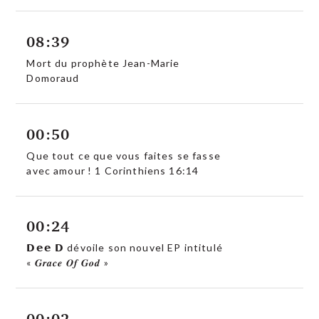
08:39
Mort du prophète Jean-Marie
Domoraud
00:50
Que tout ce que vous faites se fasse
avec amour ! 1 Corinthiens 16:14
00:24
𝗗𝗲𝗲 𝗗 dévoile son nouvel EP intitulé
« 𝑮𝒓𝒂𝒄𝒆 𝑶𝒇 𝑮𝒐𝒅 »
00:02