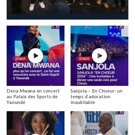
Dena Mwana en concert
Sanjola – En Choeur: un
au Palais des Sports de
temps d’adoration
Yaoundé
inoubliable