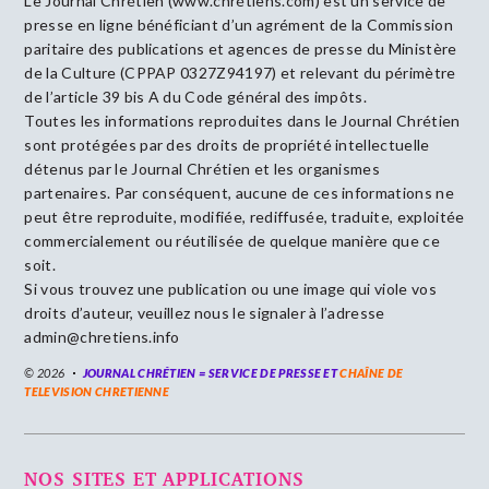
Le Journal Chrétien (www.chrétiens.com) est un service de
presse en ligne bénéficiant d’un agrément de la Commission
paritaire des publications et agences de presse du Ministère
de la Culture (CPPAP 0327Z94197) et relevant du périmètre
de l’article 39 bis A du Code général des impôts.
Toutes les informations reproduites dans le Journal Chrétien
sont protégées par des droits de propriété intellectuelle
détenus par le Journal Chrétien et les organismes
partenaires. Par conséquent, aucune de ces informations ne
peut être reproduite, modifiée, rediffusée, traduite, exploitée
commercialement ou réutilisée de quelque manière que ce
soit.
Si vous trouvez une publication ou une image qui viole vos
droits d’auteur, veuillez nous le signaler à l’adresse
admin@chretiens.info
© 2026
JOURNAL CHRÉTIEN = SERVICE DE PRESSE ET
CHAÎNE DE
TELEVISION CHRETIENNE
NOS SITES ET APPLICATIONS