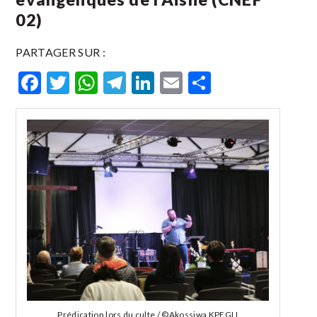
02)
PARTAGER SUR :
Facebook
Twitter
WhatsApp
Telegram
LinkedIn
Email
Partager
Prédication lors du culte / ©Akossiwa KPEGLI