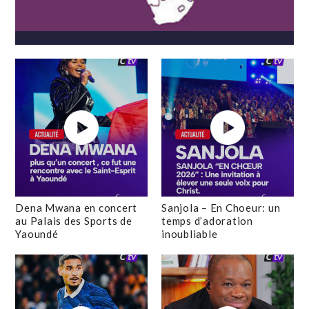
Dena Mwana en concert
Sanjola – En Choeur: un
au Palais des Sports de
temps d’adoration
Yaoundé
inoubliable