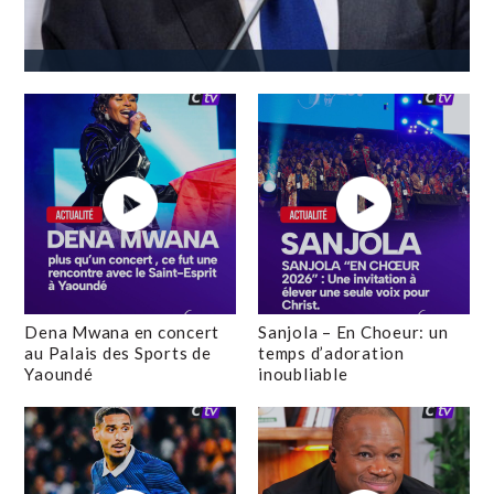
Dena Mwana en concert
Sanjola – En Choeur: un
au Palais des Sports de
temps d’adoration
Yaoundé
inoubliable