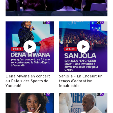
Dena Mwana en concert
Sanjola – En Choeur: un
au Palais des Sports de
temps d’adoration
Yaoundé
inoubliable