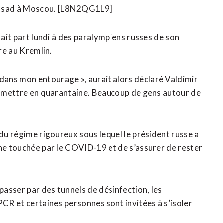
Assad à Moscou. [L8N2QG1L9]
fait part lundi à des paralympiens russes de son
ire au Kremlin.
ans mon entourage », aurait alors déclaré Valdimir
me mettre en quarantaine. Beaucoup de gens autour de
 du régime rigoureux sous lequel le président russe a
nne touchée par le COVID-19 et de s’assurer de rester
 passer par des tunnels de désinfection, les
PCR et certaines personnes sont invitées à s’isoler