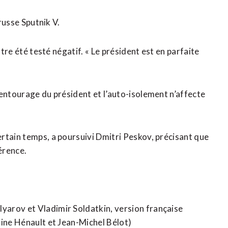
 russe Sputnik V.
utre été testé négatif. « Le président est en parfaite
’entourage du président et l’auto-isolement n’affecte
rtain temps, a poursuivi Dmitri Peskov, précisant que
érence.
arov et Vladimir Soldatkin, version française
dine Hénault et Jean-Michel Bélot)