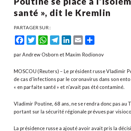
Poutine se place à l’isole
santé », dit le Kremlin
PARTAGER SUR :
Facebook
Twitter
WhatsApp
Telegram
LinkedIn
Email
Partager
par Andrew Osborn et Maxim Rodionov
MOSCOU (Reuters) – Le président russe Vladimir Pou
de cas d’infections par le coronavirus dans son entou
« en parfaite santé » et n’avait pas été contaminé.
Vladimir Poutine, 68 ans, ne se rendra donc pas au T
portant sur la sécurité régionale prévues par visioc
La présidence russe a ajouté avoir avait pris la décis