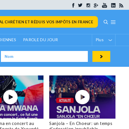
L CHRÉTIEN ET RÉDUIS VOS IMPÔTS EN FRANCE
DIENNES
PAROLE DU JOUR
Plus
a en concert au
Sanjola – En Choeur: un temps
 Sports de Yaoundé
d’adoration inoubliable