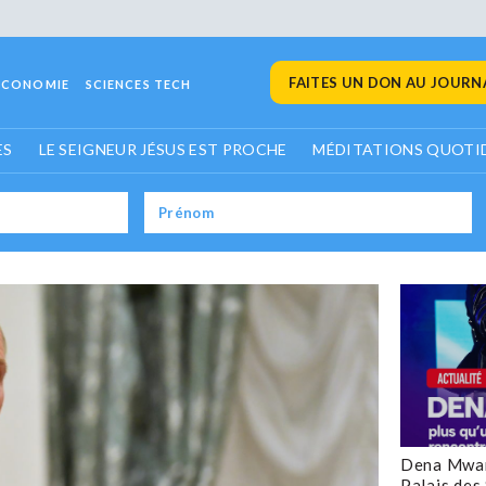
FAITES UN DON AU JOURNA
ECONOMIE
SCIENCES TECH
ES
LE SEIGNEUR JÉSUS EST PROCHE
MÉDITATIONS QUOTI
Dena Mwan
Palais des