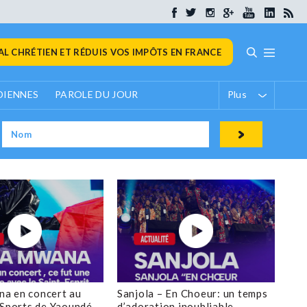
L CHRÉTIEN ET RÉDUIS VOS IMPÔTS EN FRANCE
DIENNES
PAROLE DU JOUR
Plus
a en concert au
Sanjola – En Choeur: un temps
 Sports de Yaoundé
d’adoration inoubliable