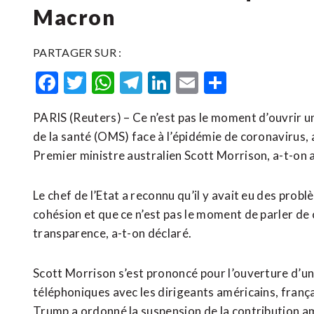
Macron
PARTAGER SUR :
Facebook
Twitter
WhatsApp
Telegram
LinkedIn
Email
Partager
PARIS (Reuters) – Ce n’est pas le moment d’ouvrir u
de la santé (OMS) face à l’épidémie de coronavirus,
Premier ministre australien Scott Morrison, a-t-on a
Le chef de l’Etat a reconnu qu’il y avait eu des probl
cohésion et que ce n’est pas le moment de parler de 
transparence, a-t-on déclaré.
Scott Morrison s’est prononcé pour l’ouverture d’un
téléphoniques avec les dirigeants américains, fran
Trump a ordonné la suspension de la contribution amé