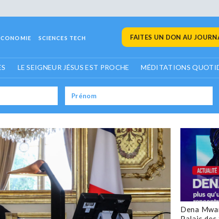
FAITES UN DON AU JOURNA
ECONOMIE
SCIENCES TECH
ES
LE SEIGNEUR JÉSUS EST PROCHE
MÉDITATIONS QUOTI
Dena Mwan
Palais des