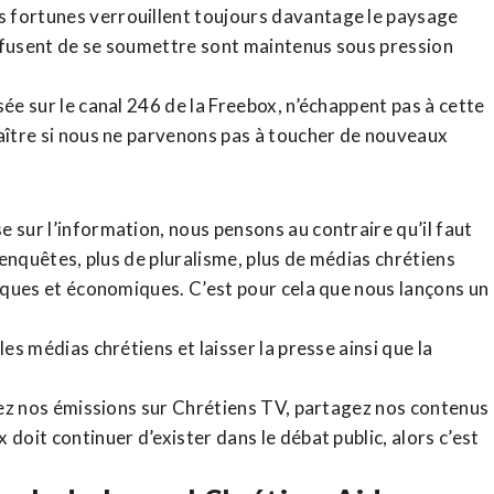
 fortunes verrouillent toujours davantage le paysage
refusent de se soumettre sont maintenus sous pression
sée sur le canal 246 de la Freebox, n’échappent pas à cette
raître si nous ne parvenons pas à toucher de nouveaux
 sur l’information, nous pensons au contraire qu’il faut
d’enquêtes, plus de pluralisme, plus de médias chrétiens
tiques et économiques. C’est pour cela que nous lançons un
es médias chrétiens et laisser la presse ainsi que la
rdez nos émissions sur Chrétiens TV, partagez nos contenus
doit continuer d’exister dans le débat public, alors c’est