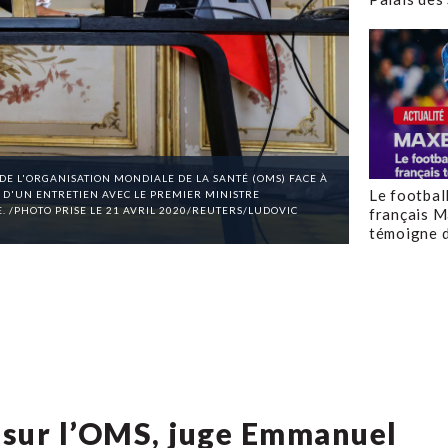
DE L'ORGANISATION MONDIALE DE LA SANTÉ (OMS) FACE À
Le footbal
D'UN ENTRETIEN AVEC LE PREMIER MINISTRE
. /PHOTO PRISE LE 21 AVRIL 2020/REUTERS/LUDOVIC
français M
témoigne d
 sur l’OMS, juge Emmanuel