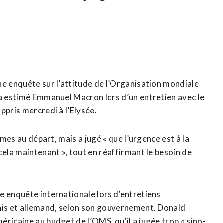
ne enquête sur l’attitude de l’Organisation mondiale
 a estimé Emmanuel Macron lors d’un entretien avec le
ppris mercredi à l’Elysée.
èmes au départ, mais a jugé « que l’urgence est à la
cela maintenant », tout en réaffirmant le besoin de
e enquête internationale lors d’entretiens
çais et allemand, selon son gouvernement. Donald
ricaine au budget de l’OMS, qu’il a jugée trop « sino-