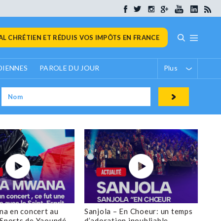
L CHRÉTIEN ET RÉDUIS VOS IMPÔTS EN FRANCE
DIENNES
PAROLE DU JOUR
Plus
a en concert au
Sanjola – En Choeur: un temps
 Sports de Yaoundé
d’adoration inoubliable