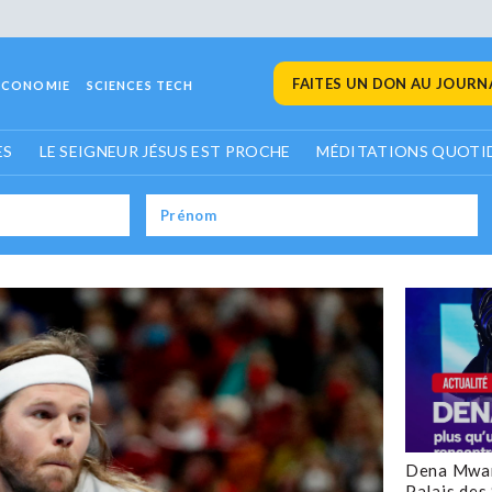
FAITES UN DON AU JOURNA
ECONOMIE
SCIENCES TECH
ES
LE SEIGNEUR JÉSUS EST PROCHE
MÉDITATIONS QUOTI
Dena Mwan
Palais des