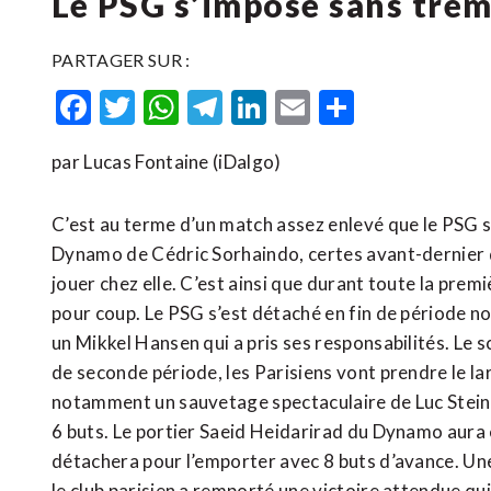
Le PSG s’impose sans trem
PARTAGER SUR :
Facebook
Twitter
WhatsApp
Telegram
LinkedIn
Email
Partager
par Lucas Fontaine (iDalgo)
C’est au terme d’un match assez enlevé que le PSG s
Dynamo de Cédric Sorhaindo, certes avant-dernier d
jouer chez elle. C’est ainsi que durant toute la pre
pour coup. Le PSG s’est détaché en fin de période 
un Mikkel Hansen qui a pris ses responsabilités. Le s
de seconde période, les Parisiens vont prendre le l
notamment un sauvetage spectaculaire de Luc Steins.
6 buts. Le portier Saeid Heidarirad du Dynamo aura e
détachera pour l’emporter avec 8 buts d’avance. Un
le club parisien a remporté une victoire attendue qui