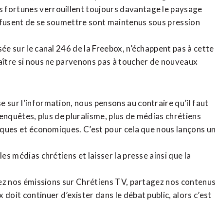
 fortunes verrouillent toujours davantage le paysage
refusent de se soumettre sont maintenus sous pression
sée sur le canal 246 de la Freebox, n’échappent pas à cette
raître si nous ne parvenons pas à toucher de nouveaux
 sur l’information, nous pensons au contraire qu’il faut
d’enquêtes, plus de pluralisme, plus de médias chrétiens
tiques et économiques. C’est pour cela que nous lançons un
es médias chrétiens et laisser la presse ainsi que la
rdez nos émissions sur Chrétiens TV, partagez nos contenus
doit continuer d’exister dans le débat public, alors c’est