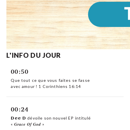
L'INFO DU JOUR
00:50
Que tout ce que vous faites se fasse
avec amour ! 1 Corinthiens 16:14
00:24
𝗗𝗲𝗲 𝗗 dévoile son nouvel EP intitulé
« 𝑮𝒓𝒂𝒄𝒆 𝑶𝒇 𝑮𝒐𝒅 »