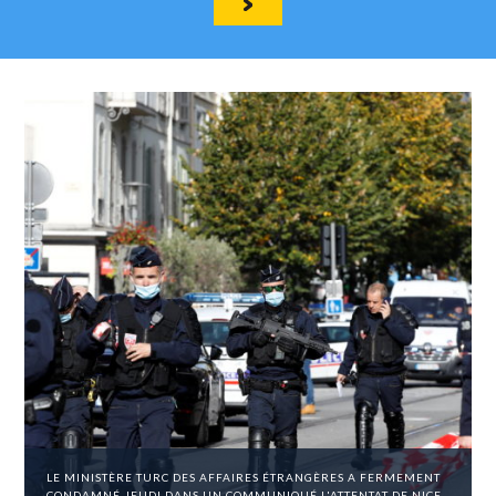
LE MINISTÈRE TURC DES AFFAIRES ÉTRANGÈRES A FERMEMENT
CONDAMNÉ JEUDI DANS UN COMMUNIQUÉ L'ATTENTAT DE NICE,