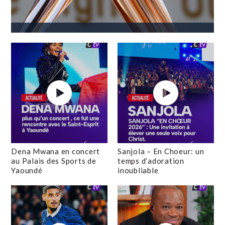
Dena Mwana en concert
Sanjola – En Choeur: un
au Palais des Sports de
temps d’adoration
Yaoundé
inoubliable