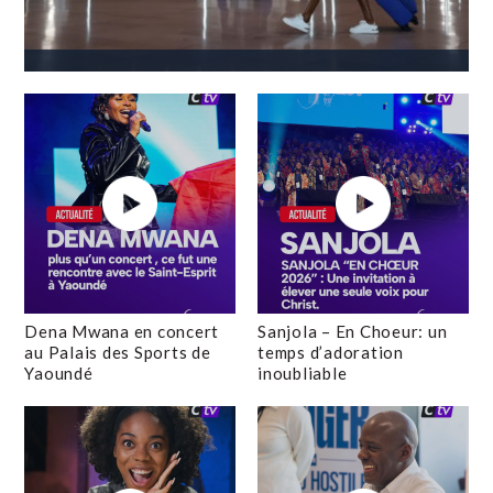
Dena Mwana en concert
Sanjola – En Choeur: un
au Palais des Sports de
temps d’adoration
Yaoundé
inoubliable